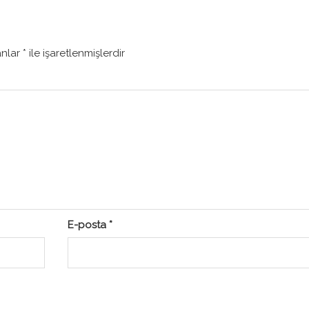
anlar
*
ile işaretlenmişlerdir
E-posta
*