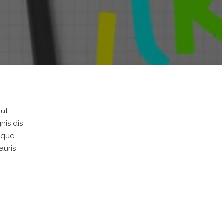
 ut
nis dis
esque
auris