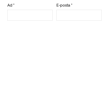
Ad
*
E-posta
*
İnternet sitesi
Daha sonraki yorumlarımda kullanılması için adım, e-
posta adresim ve site adresim bu tarayıcıya
kaydedilsin.