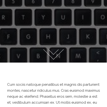
Cum sociis natoque penatibus et magnis dis parturient
montes, nascetur ridiculus mus. Cras euismod maximus
neque ac eleifend. Phasellus eros sem, molestie a est
et, vestibulum accumsan ex. Ut mollis euismod ex, eu