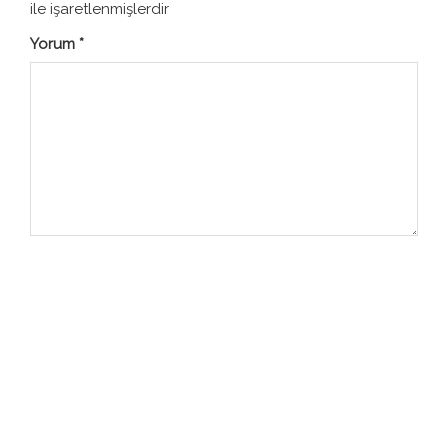
ile işaretlenmişlerdir
Yorum
*
Ad
*
E-posta
*
İnternet sitesi