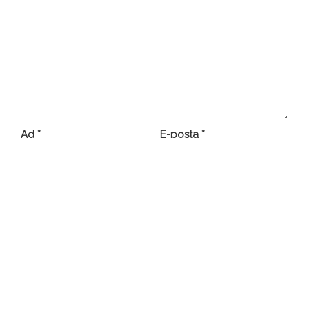
Ad
*
E-posta
*
İnternet sitesi
Daha sonraki yorumlarımda kullanılması için adım, e-