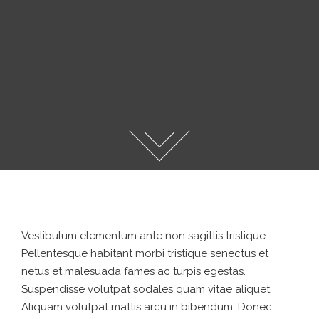
Vestibulum elementum ante non sagittis tristique.
Pellentesque habitant morbi tristique senectus et
netus et malesuada fames ac turpis egestas.
Suspendisse volutpat sodales quam vitae aliquet.
Aliquam volutpat mattis arcu in bibendum. Donec